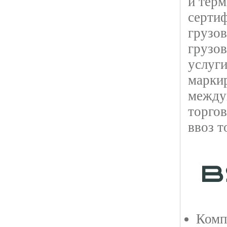
и тер
сертиф
грузов
грузо
услуги
марки
междун
торгов
ввоз т
Комп