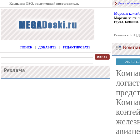
Компания BSG, таможенный представитель
Доски объявлен
Морские контей
Морские контейн
грузы, таможня.
Реклама в .RU
|
Д
Компан
ПОИСК
|
ДОБАВИТЬ
|
РЕДАКТИРОВАТЬ
2025-04-
Реклама
Компа
логис
предст
Компан
конте
желез
авиапе