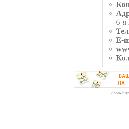
Кон
Адр
6-я
Тел
E-m
ww
Кол
© www.MegaD