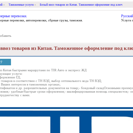
ий
»
Таможенные услуги
»
Белый ввоз товаров из Китая. Таможенное оформление под ключ
нерные перевозки.
Русский
ерные перевозки, автоперевозки, сбрные грузы, таможня.
Услуги 
обавить
ввоз товаров из Китая. Таможенное оформление под кл
27
из Китая быстрыми маршрутами по TIR Авто и экспресс ЖД
дующие услуги:
формление ГД;
я товаров в соответствии с ТН ВЭД, выбор оптимального кода ТН ВЭД;
е Ваших интересов в таможенных органах;
ртификатов и др. разрешительных документов на товар;- бондовый складОсновными преимущ
ловия;- удобные/быстрые сроки оформления;- квалифицированная помощь специалистов;- оп
трудничеству с вами.