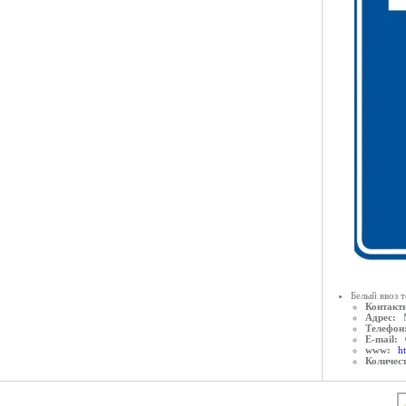
Белый ввоз 
Контактн
Адрес:
Телефон
E-mail:
www:
ht
Количес