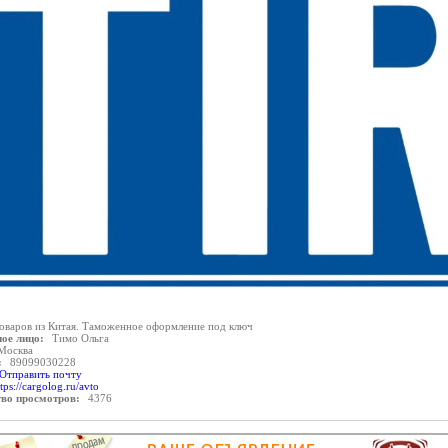
товаров из Китая. Таможенное оформление под ключ
ое лицо:
Тимо Ольга
Москва
:
89099030228
Отправить почту
tps://cargolog.ru/avto
тво просмотров:
4376