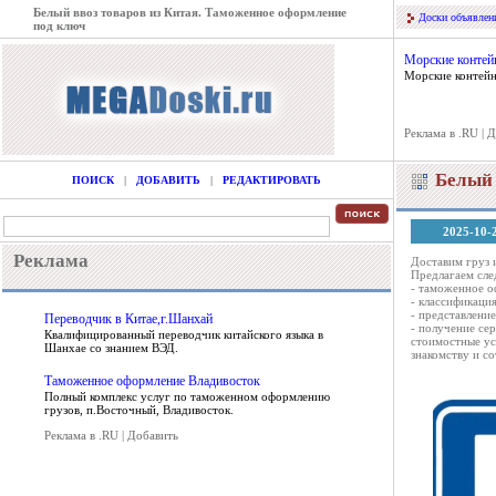
Белый ввоз товаров из Китая. Таможенное оформление
Доски объявлен
под ключ
Морские контей
Морские контейн
Реклама в .RU
|
Д
Белый 
ПОИСК
|
ДОБАВИТЬ
|
РЕДАКТИРОВАТЬ
2025-10-
Реклама
Доставим груз 
Предлагаем сле
- таможенное о
- классификаци
- представлени
Переводчик в Китае,г.Шанхай
- получение се
Квалифицированный переводчик китайского языка в
стоимостные ус
Шанхае со знанием ВЭД.
знакомству и со
Таможенное оформление Владивосток
Полный комплекс услуг по таможенном оформлению
грузов, п.Восточный, Владивосток.
Реклама в .RU
|
Добавить