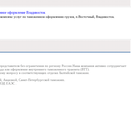
нное оформление Владивосток
комплекс услуг по таможенном оформлению грузов, п.Восточный, Владивосток.
представителя без ограничения по региону России.Наша компания активно сотрудничает
ада или оформление внутреннего таможенного транзита (ВТТ).
ному вопросу в соответствующих отделах Балтийской таможни.
й, Акцизной, Санкт-Петербургской таможнях.
 ВЭД ЕАЭС .