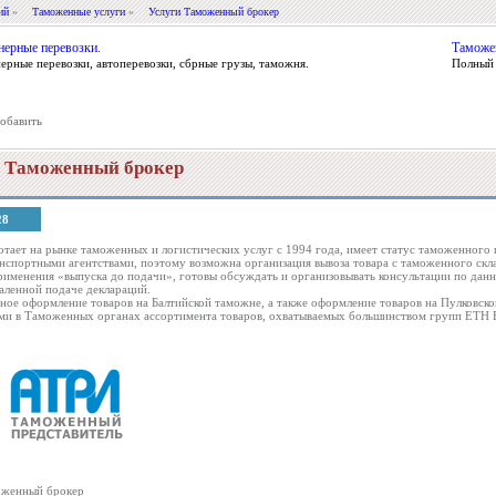
ий
»
Таможенные услуги
»
Услуги Таможенный брокер
нерные перевозки.
Таможе
ерные перевозки, автоперевозки, сбрные грузы, таможня.
Полный 
обавить
и Таможенный брокер
28
ает на рынке таможенных и логистических услуг с 1994 года, имеет статус таможенного 
нспортными агентствами, поэтому возможна организация вывоза товара с таможенного скл
именения «выпуска до подачи», готовы обсуждать и организовывать консультации по дан
даленной подаче деклараций.
ое оформление товаров на Балтийской таможне, а также оформление товаров на Пулковско
ми в Таможенных органах ассортимента товаров, охватываемых большинством групп ЕТН
оженный брокер