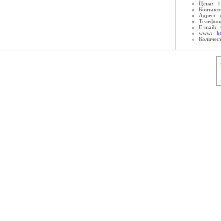
Цена:
1
Контактн
Адрес:
Телефон
E-mail:
www:
h
Количес