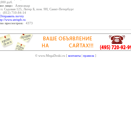
,000 руб.
ое лицо:
Александр
ул. Садовая 125, Литер Б, пом. 9Н, Санкт-Петербург
:
(812) 710-84-14
Отправить почту
ttp://www.atrispb.ru
тво просмотров:
4373
© www.MegaDoski.ru [
контакты
|
правила
]